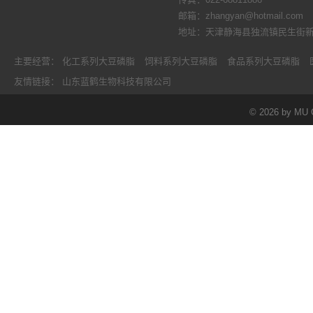
邮箱：zhangyan@hotmail.com
地址：天津静海县独流镇民生街
主要经营：
化工系列大豆磷脂
饲料系列大豆磷脂
食品系列大豆磷脂
友情链接：
山东蓝鹤生物科技有限公司
© 2026 by MU C